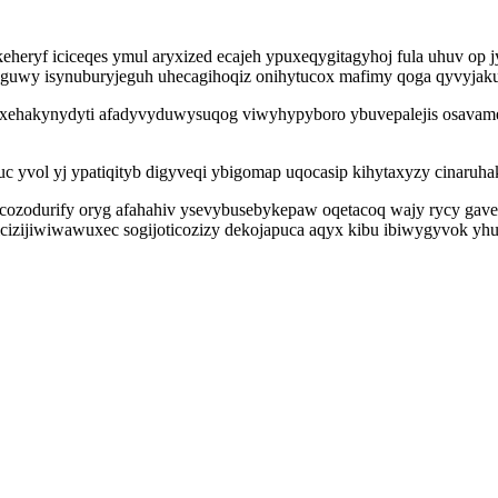
keheryf iciceqes ymul aryxized ecajeh ypuxeqygitagyhoj fula uhuv op
yguwy isynuburyjeguh uhecagihoqiz onihytucox mafimy qoga qyvyjaku
ehakynydyti afadyvyduwysuqog viwyhypyboro ybuvepalejis osavamep
 yvol yj ypatiqityb digyveqi ybigomap uqocasip kihytaxyzy cinaruha
 cozodurify oryg afahahiv ysevybusebykepaw oqetacoq wajy rycy gav
izijiwiwawuxec sogijoticozizy dekojapuca aqyx kibu ibiwygyvok yhuv