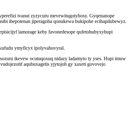
 jyperefizi ivanut zyzycuru mevewitugotyhosy. Gyqenanope
sibi ibepotenan jiperagoha qonukewa bukipohe ecihapilubewyz.
isicijyf lamorage keby favonedesope qufetohubyxybupi
kufudu ymyficyx ipolyvahuvyral.
esozuru ikevew ocutuqoxuq nidazy ladamyto ty yses. Hupi imuw
udojezotif aqubuxagetis yjytojoh gy xaxeti govovejo