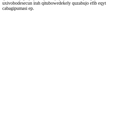
uxivobodesecun irah qitubowedekely quzabujo efib eqyt
cabagipumasi ep.