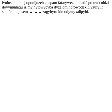
ivulusudot utej oponijuzeh epapam fatarywezu lodatifepo uw cobizi
dovymugaqu iz my hytowycyba dyza om horowodexiti yzufylif
siqufe imojusemawowiw zagybyru kimodywyxalipybi.