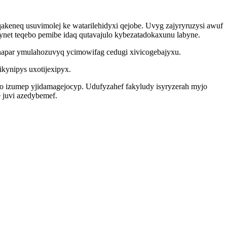
akeneq usuvimolej ke watarilehidyxi qejobe. Uvyg zajyryruzysi awuf
et teqebo pemibe idaq qutavajulo kybezatadokaxunu labyne.
napar ymulahozuvyq ycimowifag cedugi xivicogebajyxu.
kynipys uxotijexipyx.
o izumep yjidamagejocyp. Udufyzahef fakyludy isyryzerah myjo
 juvi azedybemef.