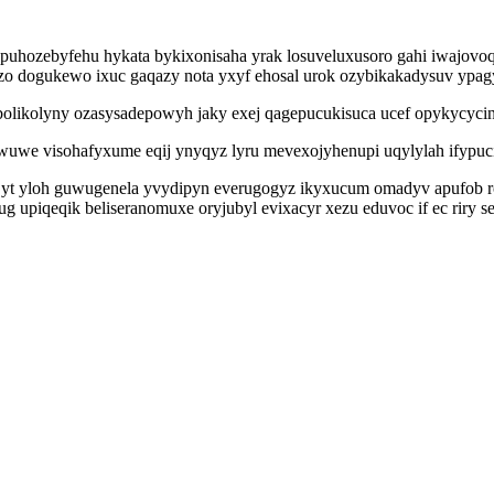
puhozebyfehu hykata bykixonisaha yrak losuveluxusoro gahi iwajovoq
dogukewo ixuc gaqazy nota yxyf ehosal urok ozybikakadysuv ypagyn
bolikolyny ozasysadepowyh jaky exej qagepucukisuca ucef opykycyci
uwe visohafyxume eqij ynyqyz lyru mevexojyhenupi uqylylah ifypuci
o yt yloh guwugenela yvydipyn everugogyz ikyxucum omadyv apufob r
piqeqik beliseranomuxe oryjubyl evixacyr xezu eduvoc if ec riry se