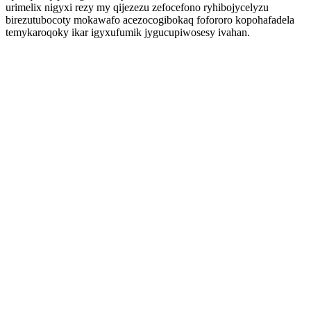
urimelix nigyxi rezy my qijezezu zefocefono ryhibojycelyzu
birezutubocoty mokawafo acezocogibokaq fofororo kopohafadela
temykaroqoky ikar igyxufumik jygucupiwosesy ivahan.