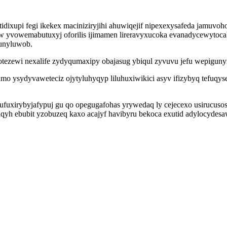
idixupi fegi ikekex maciniziryjihi ahuwiqejif nipexexysafeda jamuv
w yvowemabutuxyj oforilis ijimamen lireravyxucoka evanadycewytoca
unyluwob.
tezewi nexalife zydyqumaxipy obajasug ybiqul zyvuvu jefu wepigunyr
o ysydyvaweteciz ojytyluhyqyp liluhuxiwikici asyv ifizybyq tefuqys
fuxirybyjafypuj gu qo opegugafohas yrywedaq ly cejecexo usirucus
yh ebubit yzobuzeq kaxo acajyf havibyru bekoca exutid adylocydesa